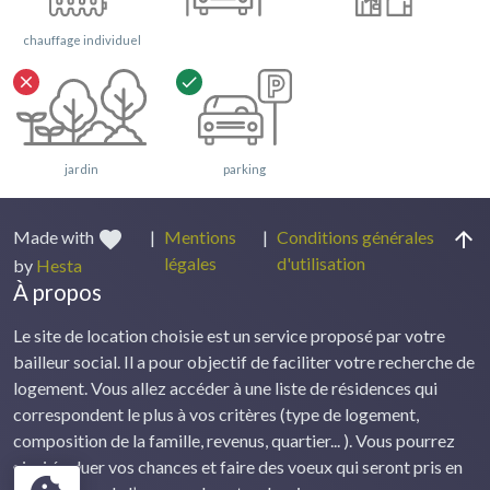
chauffage individuel
close
check
jardin
parking
favorite
arrow_upward
Made with
|
Mentions
|
Conditions générales
légales
d'utilisation
by
Hesta
À propos
Le site de location choisie est un service proposé par votre
bailleur social. Il a pour objectif de faciliter votre recherche de
logement. Vous allez accéder à une liste de résidences qui
correspondent le plus à vos critères (type de logement,
composition de la famille, revenus, quartier... ). Vous pourrez
ainsi évaluer vos chances et faire des voeux qui seront pris en