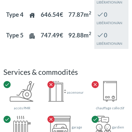
LIBÉRATION/AN
2
Type 4
646.54€
77.87m
check
0
house
LIBÉRATION/AN
2
Type 5
747.49€
92.88m
check
0
apartment
LIBÉRATION/AN
Services & commodités
check
close
close
ascenseur
accès PMR
chauffage collectif
check
close
check
garage
gardien